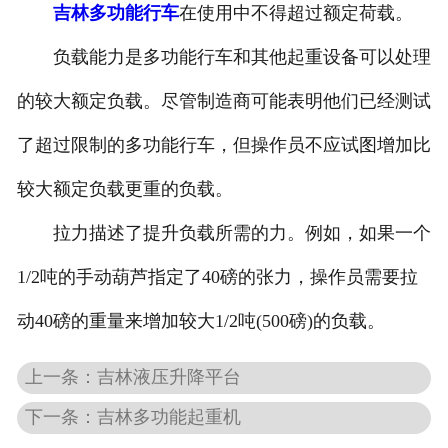
吉林多功能行车
在使用中不得超过额定荷载。
-
吉林抓斗起重机
负载能力是多功能行车和其他起重设备可以处理
-
吉林悬挂起重机
的较大额定负载。尽管制造商可能表明他们已经测试
-
吉林悬臂起重机
了超过限制的多功能行车，但操作员不应试图增加比
较大额定负载更重的负载。
-
吉林地铁出渣机
拉力描述了提升负载所需的力。例如，如果一个
-
吉林港口起重机
1/2吨的手动葫芦指定了40磅的张力，操作员需要拉
-
吉林多功能起重机
动40磅的重量来增加较大1/2吨(500磅)的负载。
-
吉林龙门起重机
上一条：吉林液压升降平台
-
吉林集装箱起重机
下一条：吉林多功能起重机
-
吉林氧化起重机