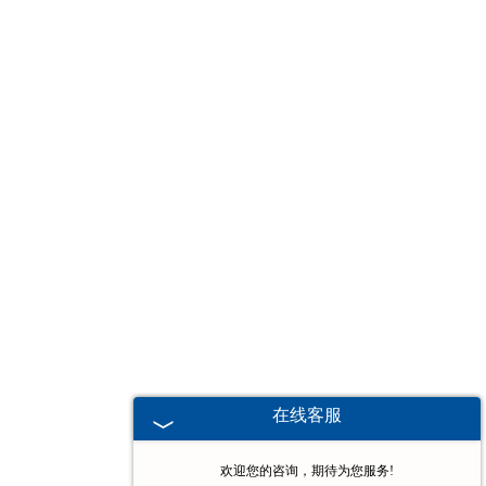
-
吉林堆垛机
吉林电动葫芦
-
吉林欧式电动葫芦
-
吉林防爆电动葫芦
-
吉林冶金电动葫芦
-
吉林环链电动葫芦
-
吉林钢丝绳电动葫芦
在线客服
-
吉林手拉葫芦
欢迎您的咨询，期待为您服务!