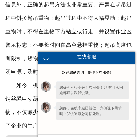
信息外，正确的起吊方法也非常重要。严禁在起吊过
程中斜拉起吊重物；起吊过程中不得大幅晃动；起吊
重物时，不得在重物下方站立或行走，并设置作业区
警示标志；不要长时间在高空悬挂重物；起吊高度也
在线客服
有限制，货物不得接触限位器；完成起吊任务后，关
闭电源，及时清理。
欢迎您的咨询，期待为您服务!
如今，机械化逐渐取代了传统的人工操作模式。
您好呀～很高兴为您服务！😊 有什么问
题都可以跟我说哦。
钢丝绳电动葫芦的投入使用取代了传统的人工搬运货
您好，在线客服已就位，方便说下需求
物，不仅减少了劳动力，而且提高了工作效率，加快
吗？我快速帮您对接处理。
了企业的生产，给企业带来了更多的效益。