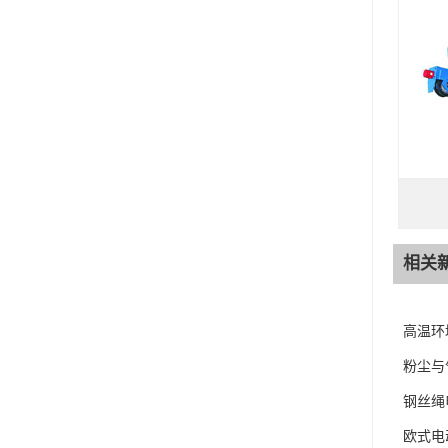
相关
高温环
粉尘与
钢丝绳
欧式电