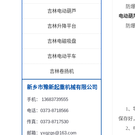
防爆
吉林电动葫芦
电动葫
防爆电
吉林升降平台
吉林电磁吸盘
吉林电动平车
吉林卷扬机
新乡市豫新起重机械有限公司
手机： 13683739555
1、零
电话：0373-8718566
保存好
传真：0373-8717530
2、电
邮箱：yxqzgs@163.com