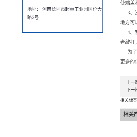
使端盖
地址： 河南长垣市起重工业园区位大
3、浸
路2号
地方可
4、
者敲打
为了*
更多的
上一
下一
相关标签
相关