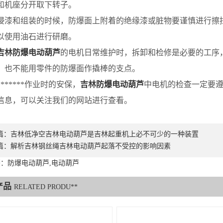
和机座分开取下转子。
漆和组装的时候，防爆面上附着的绝缘漆或脏物要谨慎进行擦
以使用油石进行研磨。
吉林防爆电动葫芦
的电机日常维护时，拆卸和检修是必要的工序
，也不能用零件的防爆面作撬棒的支点。
*****作业时的安保，
吉林防爆电动葫芦
中电机的检查一定要
信息，可以关注我们的网站进行查看。
篇：
吉林低净空吉林电动葫芦是吉林起重机上必不可少的一种装置
篇：
解析吉林钢丝绳吉林电动葫芦起落不受控的影响因素
：防爆电动葫芦,电动葫芦
产品
RELATED PRODU**